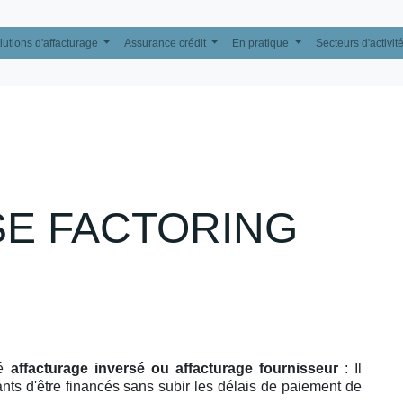
lutions d'affacturage
Assurance crédit
En pratique
Secteurs d'activit
E FACTORING
lé
affacturage inversé ou affacturage fournisseur
: Il
ants d'être financés sans subir les délais de paiement de