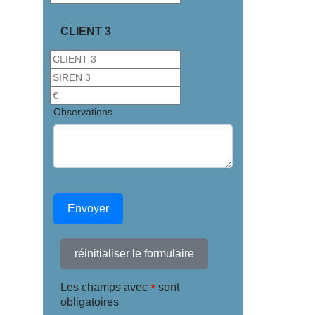
CLIENT 3
Observations
Envoyer
réinitialiser le formulaire
*
Les champs avec
sont
obligatoires