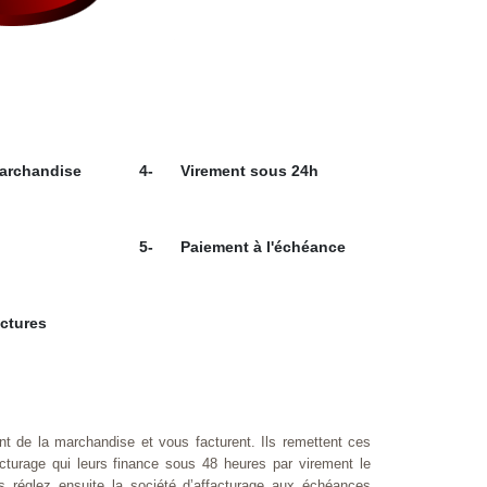
marchandise
4-
Virement sous 24h
5-
Paiement à l'échéance
ctures
nt de la marchandise et vous facturent. Ils remettent ces
acturage qui leurs finance sous 48 heures par virement le
s réglez ensuite la société d’affacturage aux échéances