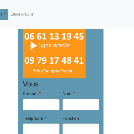
és
Etude gratuite
Vous
*
*
Prenom
Nom
*
Téléphone
Fonction