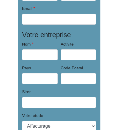
*
Email
Votre entreprise
*
Nom
Activité
Pays
Code Postal
Siren
Votre étude