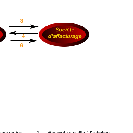
archandise
4-
Virement sous 48h à l'acheteur