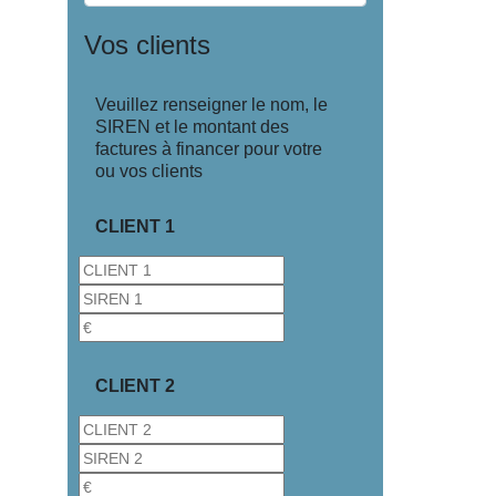
Vos clients
Veuillez renseigner le nom, le
SIREN et le montant des
factures à financer pour votre
ou vos clients
CLIENT 1
CLIENT 2