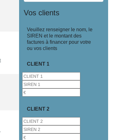
Vos clients
Veuillez renseigner le nom, le
SIREN et le montant des
factures à financer pour votre
ou vos clients
E
CLIENT 1
CLIENT 2
T