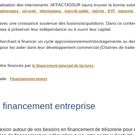
ialisation des intervenants. AFFACTASSUR saura trouver la bonne solu
,
,
,
,
,
,
alimentaire
sécurité
informatique
marché public
intérim
BTP
industrie
r avec une croissance soutenue des fusions/acquisitions. Dans ce contex
es à préserver leur indépendance ou à ouvrir leur capital.
cherchant à financer un cycle approvisionnement/stockage/vente ou des
r pour les aider dans leur développement commercial (Chaînes de traite
être financés par
le financement ponctuel de factures
alie :
Finanziamento import
 financement entreprise
n autour de vos besoins en financement de trésorerie pour d