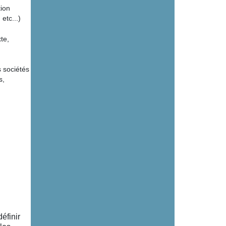
tion
, etc...)
te,
 sociétés
s,
éfinir