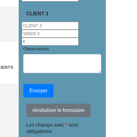
CLIENT 3
Observations
LIENTS
Envoyer
réinitialiser le formulaire
*
Les champs avec
sont
obligatoires