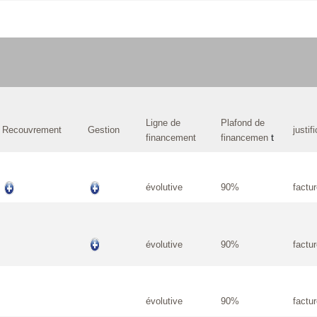
Ligne de
Plafond de
Recouvrement
Gestion
justifi
t
financement
financemen
évolutive
90%
factu
évolutive
90%
factu
évolutive
90%
factu