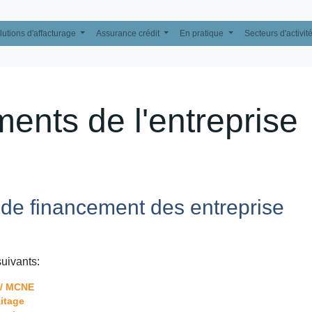
lutions d'affacturage
Assurance crédit
En pratique
Secteurs d'activit
ents de l'entreprise
de financement des entreprise
uivants:
 / MCNE
aitage