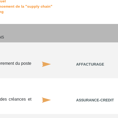
tuel
ancement de la "supply chain"
ing
NS
uvrement du poste
AFFACTURAGE
 des créances et
ASSURANCE-CREDIT