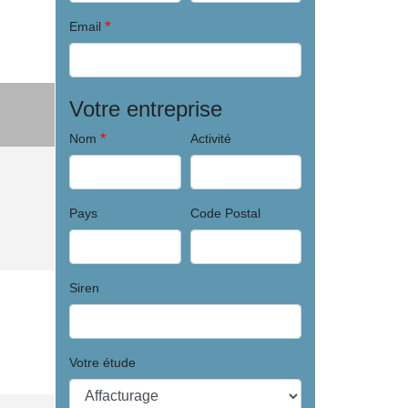
*
Email
Votre entreprise
*
Nom
Activité
Pays
Code Postal
Siren
Votre étude