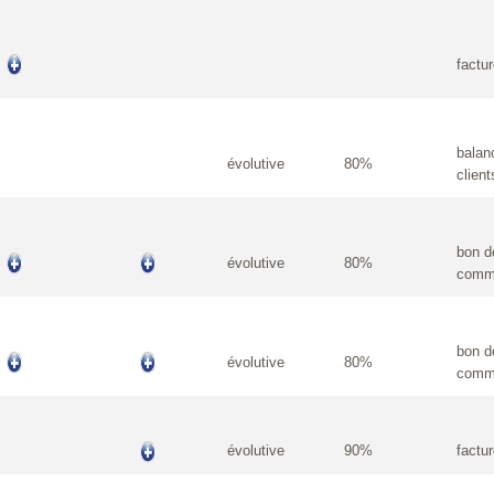
factu
balan
évolutive
80%
client
bon d
évolutive
80%
comm
bon d
évolutive
80%
comm
évolutive
90%
factu