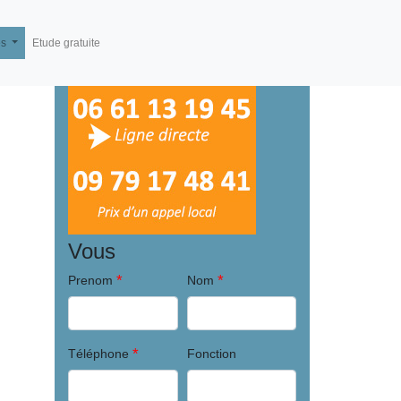
és
Etude gratuite
Vous
*
*
Prenom
Nom
*
Téléphone
Fonction