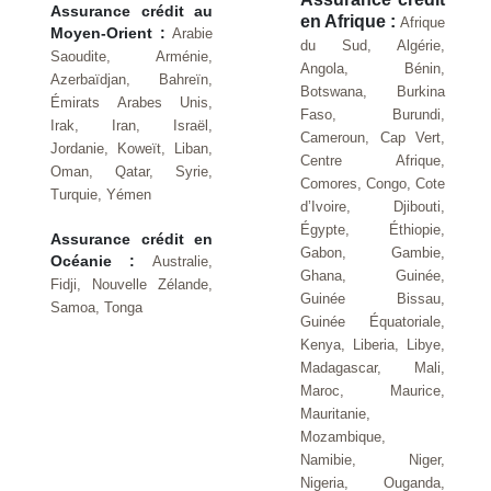
Assurance crédit au
en Afrique :
Afrique
Moyen-Orient :
Arabie
du Sud, Algérie,
Saoudite, Arménie,
Angola, Bénin,
Azerbaïdjan, Bahreïn,
Botswana, Burkina
Émirats Arabes Unis,
Faso, Burundi,
Irak, Iran, Israël,
Cameroun, Cap Vert,
Jordanie, Koweït, Liban,
Centre Afrique,
Oman, Qatar, Syrie,
Comores, Congo, Cote
Turquie, Yémen
d’Ivoire, Djibouti,
Égypte, Éthiopie,
Assurance crédit en
Gabon, Gambie,
Océanie :
Australie,
Ghana, Guinée,
Fidji, Nouvelle Zélande,
Guinée Bissau,
Samoa, Tonga
Guinée Équatoriale,
Kenya, Liberia, Libye,
Madagascar, Mali,
Maroc, Maurice,
Mauritanie,
Mozambique,
Namibie, Niger,
Nigeria, Ouganda,