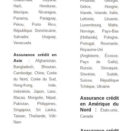
Finlande, Georgie,
Haïti, Honduras,
Grèce, Hongrie,
Mexique, Nicaragua,
Irlande, Islande, Italie,
Panama, Paraguay,
Lettonie, Lituanie,
Pérou, Porto Rico,
Luxembourg, Malte,
République Dominicaine,
Norvège, Pays-Bas
Salvador, Uruguay,
(Hollande), Pologne,
Venezuela
Portugal, Roumanie,
Royaume-Uni
Assurance crédit en
(Angleterre, Écosse,
Asie
:
Afghanistan,
Pays de Galle),
Bangladesh, Bhoutan,
Russie, Slovaquie,
Cambodge, Chine, Corée
Slovénie, Suède,
du Nord, Corée du Sud,
Suisse, République
Hong-Kong, Inde,
Tchèque, Ukraine
Indonésie, Japon, Laos,
Macao, Mongolie, Népal,
Assurance crédit
Pakistan, Philippines,
en Amérique du
Nord :
Singapour, Sri Lanka,
États-unis,
Taiwan, Thaïlande, Viêt-
Canada
Nam
Assurance crédit