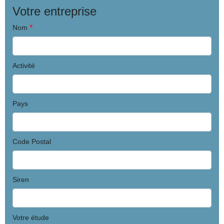
Votre entreprise
*
Nom
Activité
Pays
Code Postal
Siren
Votre étude