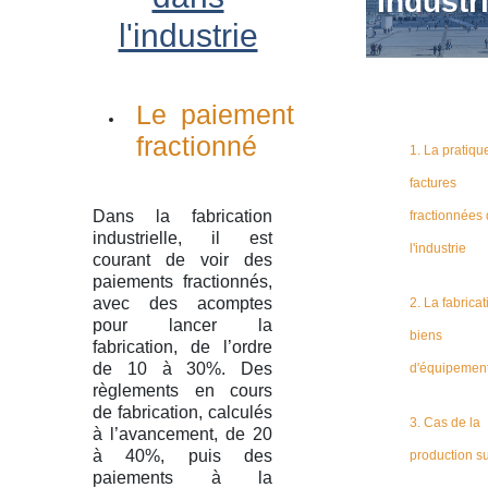
Industr
l'industrie
Le paiement
fractionné
1. La pratiqu
factures
Dans la fabrication
fractionnées
industrielle, il est
l'industrie
courant de voir des
paiements fractionnés,
avec des acomptes
2. La fabrica
pour lancer la
biens
fabrication, de l’ordre
de 10 à 30%. Des
d'équipemen
règlements en cours
de fabrication, calculés
3. Cas de la
à l’avancement, de 20
à 40%, puis des
production su
paiements à la