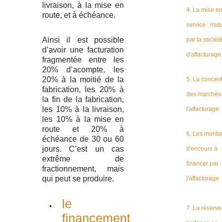
livraison, à la mise en
4. La mise e
route, et à échéance.
service : risq
Ainsi il est possible
par la sociét
d’avoir une facturation
d'affacturage
fragmentée entre les
20% d’acompte, les
20% à la moitié de la
5. La concent
fabrication, les 20% à
des marchés 
la fin de la fabrication,
les 10% à la livraison,
l'affacturage
les 10% à la mise en
route et 20% à
6. Les monta
échéance de 30 ou 60
jours. C’est un cas
d'encours à
extrême de
financer par
fractionnement, mais
qui peut se produire.
l'affacturage
le
7. La réserve
financement