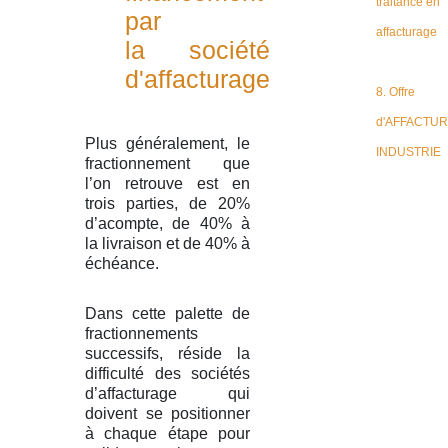
traitance en
par
affacturage
la société
d'affacturage
8. Offre
d'AFFACTU
Plus généralement, le
INDUSTRIE
fractionnement que
l’on retrouve est en
trois parties, de 20%
d’acompte, de 40% à
la livraison et de 40% à
échéance.
Dans cette palette de
fractionnements
successifs, réside la
difficulté des sociétés
d’affacturage qui
doivent se positionner
à chaque étape pour