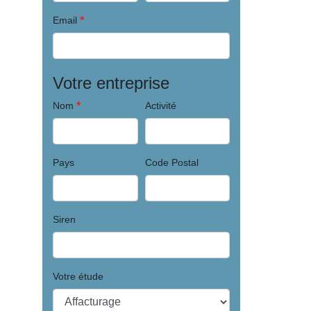
*
Email
Votre entreprise
*
Nom
Activité
Pays
Code Postal
Siren
Votre étude