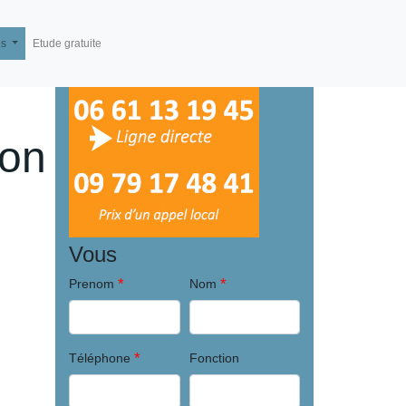
és
Etude gratuite
ion
Vous
*
*
Prenom
Nom
*
Téléphone
Fonction