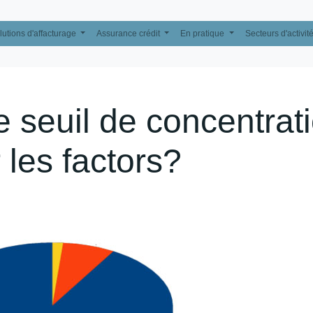
lutions d'affacturage
Assurance crédit
En pratique
Secteurs d'activit
e seuil de concentrat
 les factors?