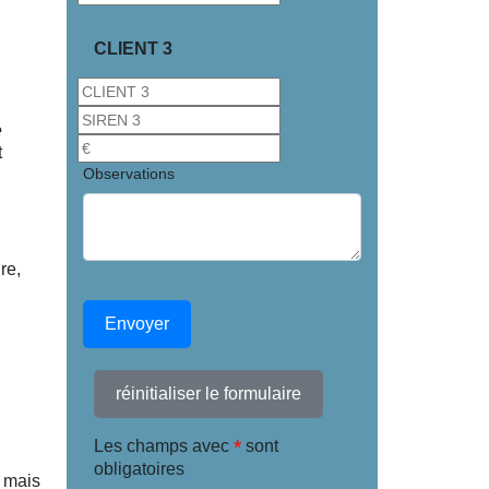
CLIENT 3
e
t
Observations
re,
Envoyer
réinitialiser le formulaire
*
Les champs avec
sont
obligatoires
, mais