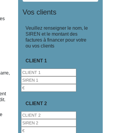
Vos clients
ues
Veuillez renseigner le nom, le
SIREN et le montant des
factures à financer pour votre
ou vos clients
CLIENT 1
arre,
ent
it.
CLIENT 2
se