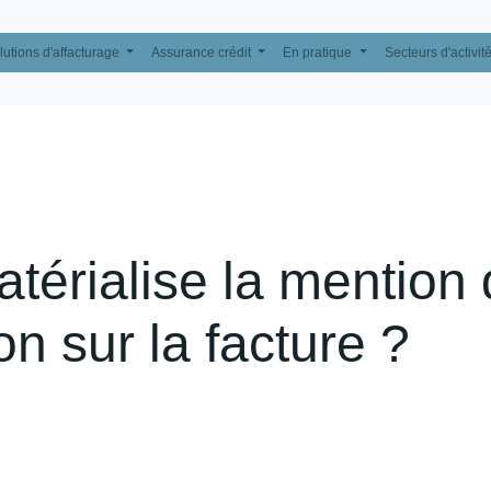
lutions d'affacturage
Assurance crédit
En pratique
Secteurs d'activit
érialise la mention 
n sur la facture ?