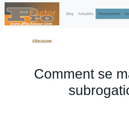
Blog
Actualités
Financements
So
Affacturage
Comment se mat
subrogatio