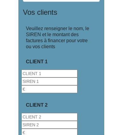
Vos clients
Veuillez renseigner le nom, le
SIREN et le montant des
factures à financer pour votre
ou vos clients
CLIENT 1
CLIENT 2