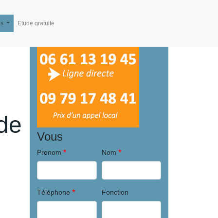
és
Etude gratuite
de
Vous
*
*
Prenom
Nom
*
Téléphone
Fonction