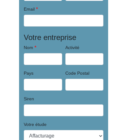
*
Email
Votre entreprise
*
Nom
Activité
Pays
Code Postal
Siren
Votre étude