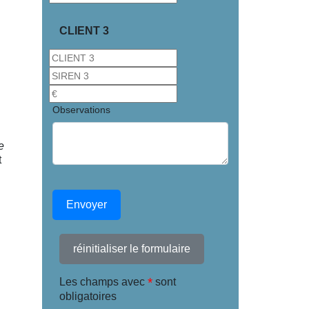
CLIENT 3
Observations
e
t
Envoyer
réinitialiser le formulaire
*
Les champs avec
sont
obligatoires