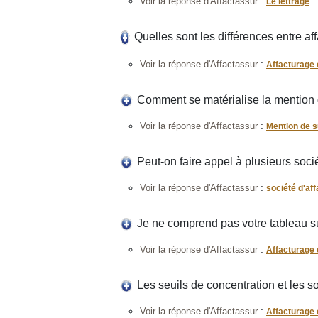
:
Voir la réponse d'Affactassur
Le lettrage
Quelles sont les différences entre aff
:
Voir la réponse d'Affactassur
Affacturage e
Comment se matérialise la mention d
:
Voir la réponse d'Affactassur
Mention de s
Peut-on faire appel à plusieurs soci
:
Voir la réponse d'Affactassur
société d'af
Je ne comprend pas votre tableau sur
:
Voir la réponse d'Affactassur
Affacturage 
Les seuils de concentration et les s
:
Voir la réponse d'Affactassur
Affacturage 