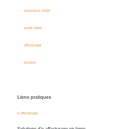
assurance crédit
poste client
affacturage
banque
Liens pratiques
e-affacturage
Solutions d'e-affacturage en ligne